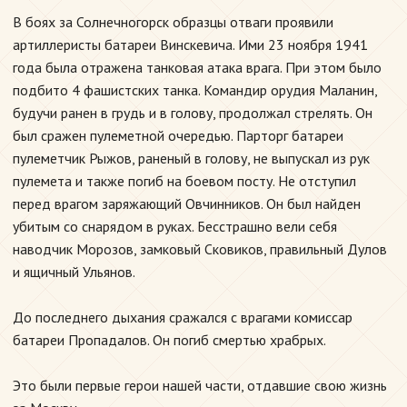
В боях за Солнечногорск образцы отваги проявили
артиллеристы батареи Винскевича. Ими 23 ноября 1941
года была отражена танковая атака врага. При этом было
подбито 4 фашистских танка. Командир орудия Маланин,
будучи ранен в грудь и в голову, продолжал стрелять. Он
был сражен пулеметной очередью. Парторг батареи
пулеметчик Рыжов, раненый в голову, не выпускал из рук
пулемета и также погиб на боевом посту. Не отступил
перед врагом заряжающий Овчинников. Он был найден
убитым со снарядом в руках. Бесстрашно вели себя
наводчик Морозов, замковый Сковиков, правильный Дулов
и ящичный Ульянов.
До последнего дыхания сражался с врагами комиссар
батареи Пропадалов. Он погиб смертью храбрых.
Это были первые герои нашей части, отдавшие свою жизнь