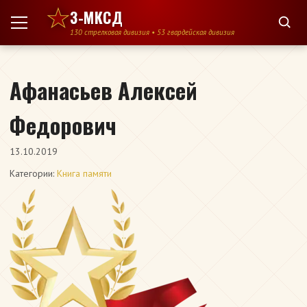
Перейти к содержимому
3-МКСД
130 стрелковая дивизия • 53 гвардейская дивизия
Афанасьев Алексей
Федорович
13.10.2019
Категории:
Книга памяти