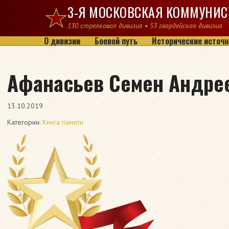
Перейти к содержимому
3-Я МОСКОВСКАЯ КОММУНИС
130 стрелковая дивизия • 53 гвардейская дивизия
О дивизии
Боевой путь
Исторические источн
Афанасьев Семен Андре
13.10.2019
Категории:
Книга памяти