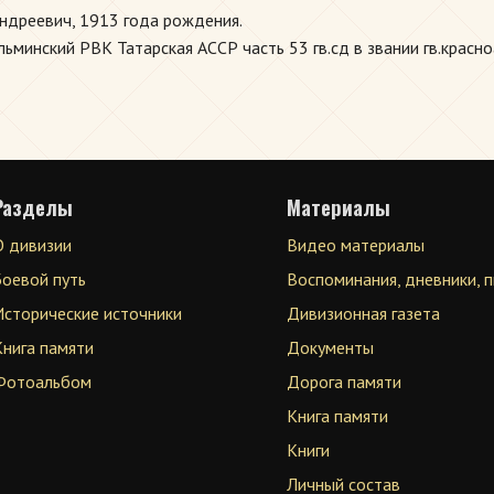
ндреевич, 1913 года рождения.
ьминский РВК Татарская АССР часть 53 гв.сд в звании гв.красн
Разделы
Материалы
О дивизии
Видео материалы
Боевой путь
Воспоминания, дневники, 
Исторические источники
Дивизионная газета
Книга памяти
Документы
Фотоальбом
Дорога памяти
Книга памяти
Книги
Личный состав