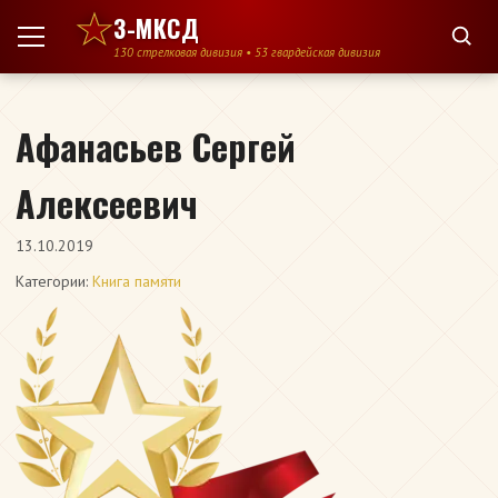
Перейти к содержимому
3-МКСД
130 стрелковая дивизия • 53 гвардейская дивизия
Афанасьев Сергей
Алексеевич
13.10.2019
Категории:
Книга памяти