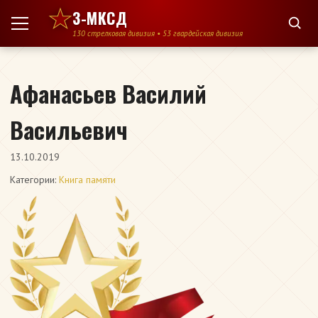
Перейти к содержимому
3-МКСД
130 стрелковая дивизия • 53 гвардейская дивизия
Афанасьев Василий
Васильевич
13.10.2019
Категории:
Книга памяти