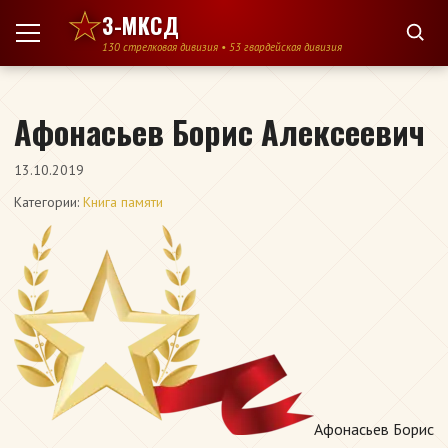
Перейти к содержимому
3-МКСД
130 стрелковая дивизия • 53 гвардейская дивизия
Афонасьев Борис Алексеевич
13.10.2019
Категории:
Книга памяти
Афонасьев Борис