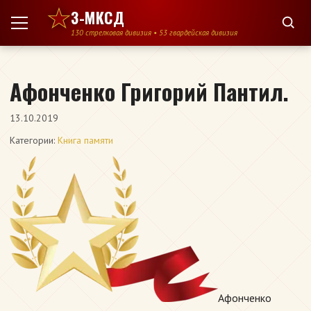
Перейти к содержимому
3-МКСД
130 стрелковая дивизия • 53 гвардейская дивизия
Афонченко Григорий Пантил.
13.10.2019
Категории:
Книга памяти
Афонченко