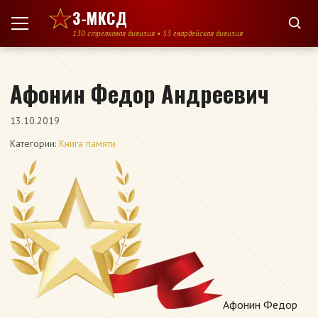
Перейти к содержимому
3-МКСД
130 стрелковая дивизия • 53 гвардейская дивизия
Афонин Федор Андреевич
13.10.2019
Категории:
Книга памяти
Афонин Федор