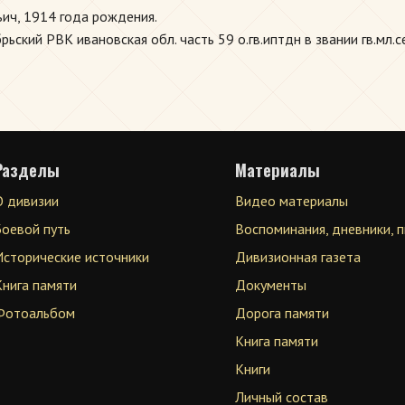
ич, 1914 года рождения.
ский РВК ивановская обл. часть 59 о.гв.иптдн в звании гв.мл.с
Разделы
Материалы
О дивизии
Видео материалы
Боевой путь
Воспоминания, дневники, 
Исторические источники
Дивизионная газета
Книга памяти
Документы
Фотоальбом
Дорога памяти
Книга памяти
Книги
Личный состав