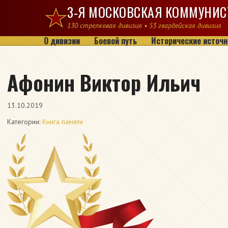
Перейти к содержимому
3-Я МОСКОВСКАЯ КОММУНИС
130 стрелковая дивизия • 53 гвардейская дивизия
О дивизии
Боевой путь
Исторические источн
Афонин Виктор Ильич
13.10.2019
Категории:
Книга памяти