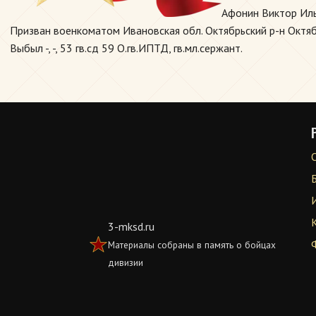
Афонин Виктор Иль
Призван военкоматом Ивановская обл. Октябрьский р-н Октябрь
Выбыл -, -, 53 гв.сд 59 О.гв.ИПТД, гв.мл.сержант.
3-mksd.ru
Материалы собраны в память о бойцах
дивизии