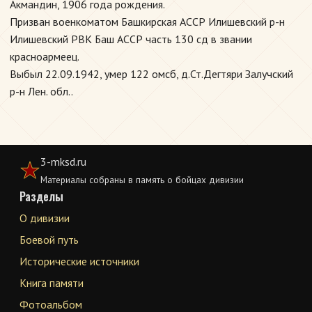
Акмандин, 1906 года рождения.
Призван военкоматом Башкирская АССР Илишевский р-н
Илишевский РВК Баш АССР часть 130 сд в звании
красноармеец.
Выбыл 22.09.1942, умер 122 омсб, д.Ст.Дегтяри Залучский
р-н Лен. обл..
3-mksd.ru
Материалы собраны в память о бойцах дивизии
Разделы
О дивизии
Боевой путь
Исторические источники
Книга памяти
Фотоальбом