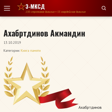
Перейти к содержимому
3-МКСД
130 стрелковая дивизия • 53 гвардейская дивизия
Ахабртдинов Акмандин
13.10.2019
Категории:
Книга памяти
Ахабртдинов