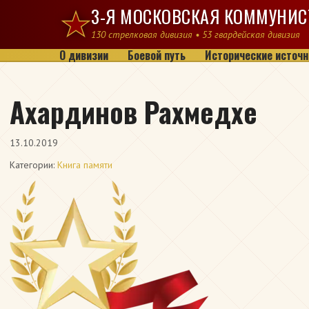
Перейти к содержимому
3-Я МОСКОВСКАЯ КОММУНИС
130 стрелковая дивизия • 53 гвардейская дивизия
О дивизии
Боевой путь
Исторические источн
Ахардинов Рахмедхе
13.10.2019
Категории:
Книга памяти