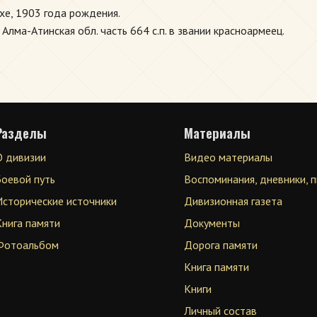
е, 1903 года рождения.
ма-Атинская обл. часть 664 с.п. в звании красноармеец.
Разделы
Материалы
О дивизии
Видео материалы
Боевой путь
Воспоминания, дневники, 
Исторические источники
Дивизионная газета
Книга памяти
Документы
Фотоальбом
Дорога памяти
Книга памяти
Книги
Личный состав