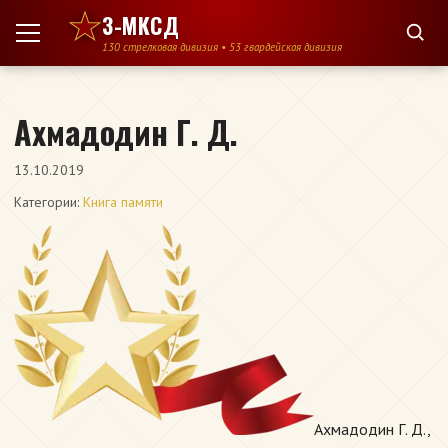
Перейти к содержимому
3-МКСД
130 стрелковая дивизия • 53 гвардейская дивизия
Ахмадодин Г. Д.
13.10.2019
Категории:
Книга памяти
Ахмадодин Г. Д.,