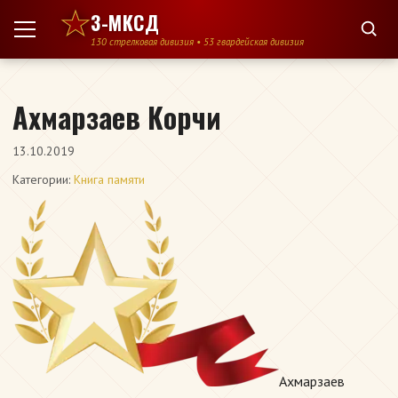
Перейти к содержимому
3-МКСД
130 стрелковая дивизия • 53 гвардейская дивизия
Ахмарзаев Корчи
13.10.2019
Категории:
Книга памяти
Ахмарзаев