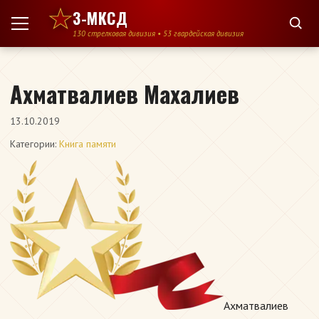
Перейти к содержимому
3-МКСД
130 стрелковая дивизия • 53 гвардейская дивизия
Ахматвалиев Махалиев
13.10.2019
Категории:
Книга памяти
Ахматвалиев