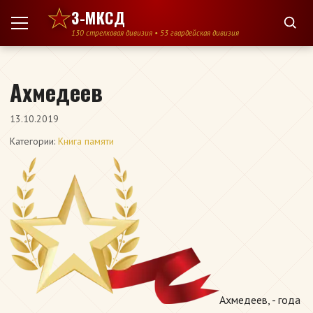
Перейти к содержимому
3-МКСД
130 стрелковая дивизия • 53 гвардейская дивизия
Ахмедеев
13.10.2019
Категории:
Книга памяти
Ахмедеев, - года