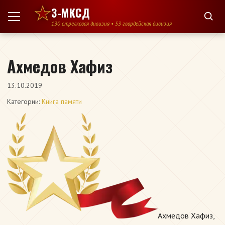
Перейти к содержимому
3-МКСД
130 стрелковая дивизия • 53 гвардейская дивизия
Ахмедов Хафиз
13.10.2019
Категории:
Книга памяти
Ахмедов Хафиз,