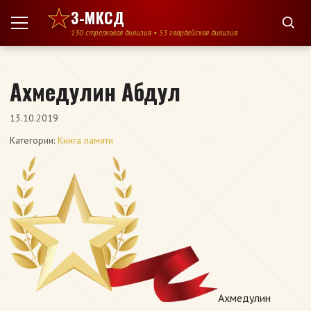
Перейти к содержимому
3-МКСД
130 стрелковая дивизия • 53 гвардейская дивизия
Ахмедулин Абдул
13.10.2019
Категории:
Книга памяти
Ахмедулин