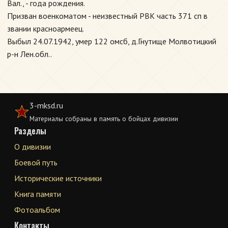
Вал., - года рождения.
Призван военкоматом - неизвестный РВК часть 371 сп в
звании красноармеец.
Выбыл 24.07.1942, умер 122 омсб, д.Гнутище Молвотицкий
р-н Лен.обл..
3-mksd.ru
Материалы собраны в память о бойцах дивизии
Разделы
О дивизии
Боевой путь
Исторические источники
Книга памяти
Фотоальбом
Контакты