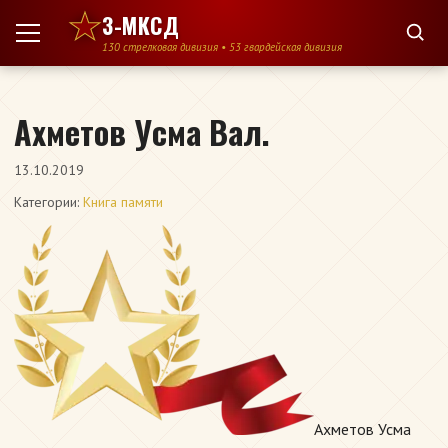
Перейти к содержимому
3-МКСД
130 стрелковая дивизия • 53 гвардейская дивизия
Ахметов Усма Вал.
13.10.2019
Категории:
Книга памяти
Ахметов Усма