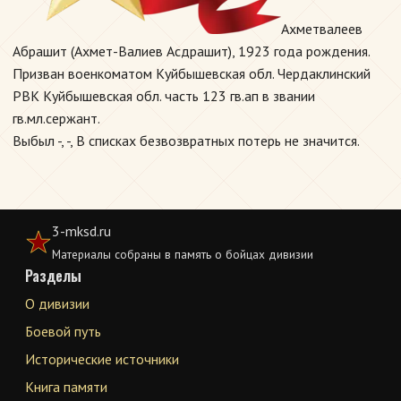
Ахметвалеев
Абрашит (Ахмет-Валиев Асдрашит), 1923 года рождения.
Призван военкоматом Куйбышевская обл. Чердаклинский
РВК Куйбышевская обл. часть 123 гв.ап в звании
гв.мл.сержант.
Выбыл -, -, В списках безвозвратных потерь не значится.
3-mksd.ru
Материалы собраны в память о бойцах дивизии
Разделы
О дивизии
Боевой путь
Исторические источники
Книга памяти