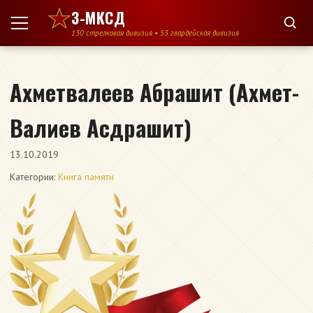
Перейти к содержимому
3-МКСД
130 стрелковая дивизия • 53 гвардейская дивизия
Ахметвалеев Абрашит (Ахмет-
Валиев Асдрашит)
13.10.2019
Категории:
Книга памяти