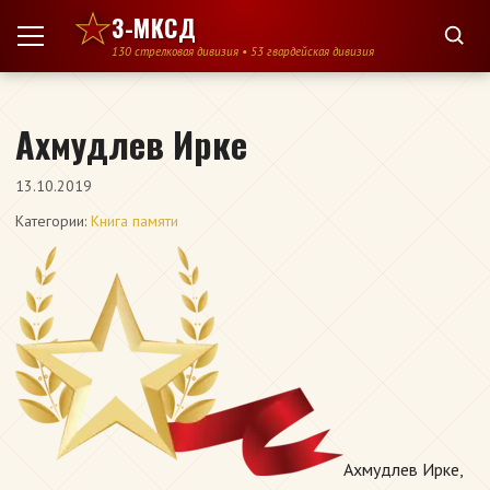
Перейти к содержимому
3-МКСД
130 стрелковая дивизия • 53 гвардейская дивизия
Ахмудлев Ирке
13.10.2019
Категории:
Книга памяти
Ахмудлев Ирке,