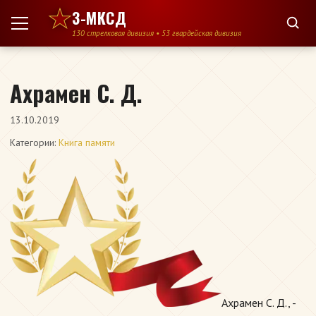
Перейти к содержимому
3-МКСД
130 стрелковая дивизия • 53 гвардейская дивизия
Ахрамен С. Д.
13.10.2019
Категории:
Книга памяти
Ахрамен С. Д., -