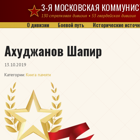
Перейти к содержимому
3-Я МОСКОВСКАЯ КОММУНИС
130 стрелковая дивизия • 53 гвардейская дивизия
О дивизии
Боевой путь
Исторические источн
Ахуджанов Шапир
13.10.2019
Категории:
Книга памяти