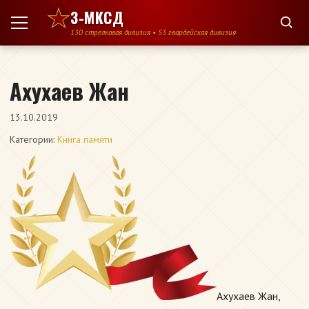
Перейти к содержимому
3-МКСД
130 стрелковая дивизия • 53 гвардейская дивизия
Ахухаев Жан
13.10.2019
Категории:
Книга памяти
Ахухаев Жан,