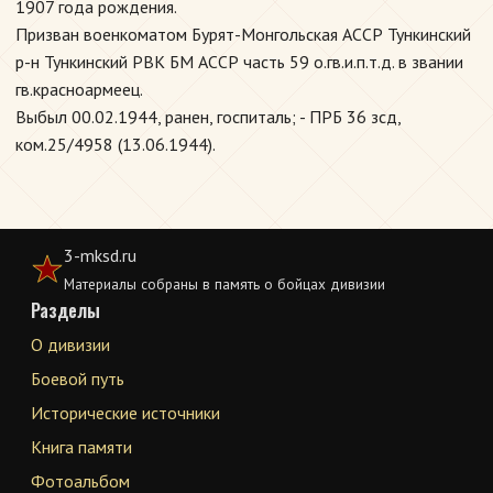
1907 года рождения.
Призван военкоматом Бурят-Монгольская АССР Тункинский
р-н Тункинский РВК БМ АССР часть 59 о.гв.и.п.т.д. в звании
гв.красноармеец.
Выбыл 00.02.1944, ранен, госпиталь; - ПРБ 36 зсд,
ком.25/4958 (13.06.1944).
3-mksd.ru
Материалы собраны в память о бойцах дивизии
Разделы
О дивизии
Боевой путь
Исторические источники
Книга памяти
Фотоальбом