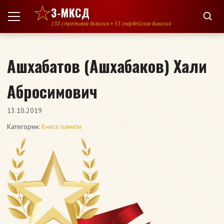
Перейти к содержимому
3-МКСД
130 стрелковая дивизия • 53 гвардейская дивизия
Ашхабатов (Ашхабаков) Хали
Абросимович
13.10.2019
Категории:
Книга памяти