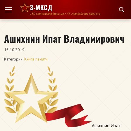
Перейти к содержимому
3-МКСД
130 стрелковая дивизия • 53 гвардейская дивизия
Ашихнин Ипат Владимирович
13.10.2019
Категории:
Книга памяти
Ашихнин Ипат