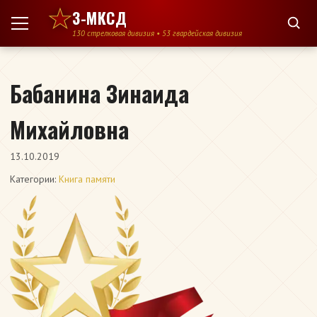
Перейти к содержимому
3-МКСД
130 стрелковая дивизия • 53 гвардейская дивизия
Бабанина Зинаида
Михайловна
13.10.2019
Категории:
Книга памяти