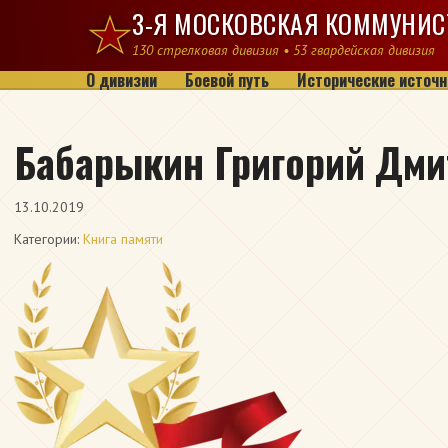
Перейти к содержимому
3-Я МОСКОВСКАЯ КОММУНИС
130 стрелковая дивизия • 53 гвардейская дивизия
О дивизии
Боевой путь
Исторические источн
Бабарыкин Григорий Дми
13.10.2019
Категории:
Книга памяти