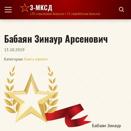
Перейти к содержимому
3-МКСД
130 стрелковая дивизия • 53 гвардейская дивизия
Бабаян Зинаур Арсенович
13.10.2019
Категории:
Книга памяти
Бабаян Зинаур