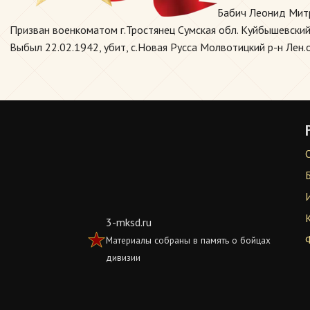
Бабич Леонид Мит
Призван военкоматом г.Тростянец Сумская обл. Куйбышевский 
Выбыл 22.02.1942, убит, с.Новая Русса Молвотицкий р-н Лен.о
3-mksd.ru
Материалы собраны в память о бойцах
дивизии