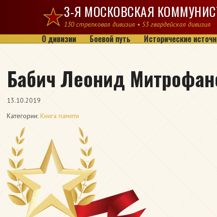
Перейти к содержимому
3-Я МОСКОВСКАЯ КОММУНИС
130 стрелковая дивизия • 53 гвардейская дивизия
О дивизии
Боевой путь
Исторические источн
Бабич Леонид Митрофан
13.10.2019
Категории:
Книга памяти