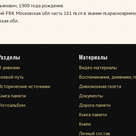
ьянович, 1900 года рождения.
й РВК Московская обл часть 161 гв.сп в звании гв.красноармеец
кая обл..
Разделы
Материалы
О дивизии
Видео материалы
Боевой путь
Воспоминания, дневники, 
Исторические источники
Дивизионная газета
Книга памяти
Документы
Фотоальбом
Дорога памяти
Книга памяти
Книги
Личный состав