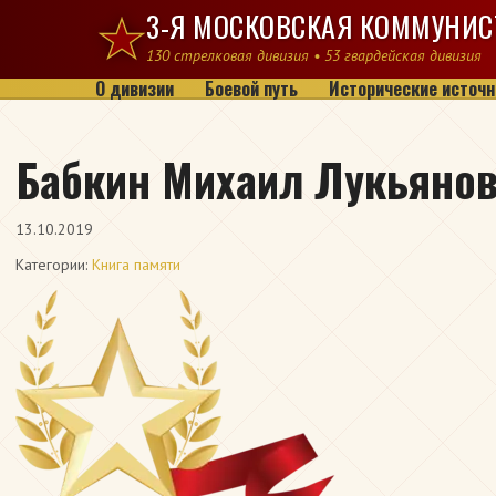
Перейти к содержимому
3-Я МОСКОВСКАЯ КОММУНИС
130 стрелковая дивизия • 53 гвардейская дивизия
О дивизии
Боевой путь
Исторические источн
Бабкин Михаил Лукьяно
13.10.2019
Категории:
Книга памяти