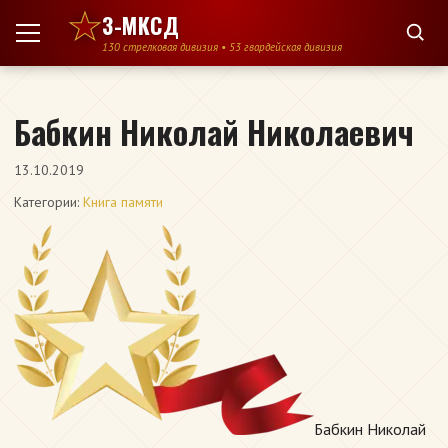
Перейти к содержимому
3-МКСД
130 стрелковая дивизия • 53 гвардейская дивизия
Бабкин Николай Николаевич
13.10.2019
Категории:
Книга памяти
Бабкин Николай