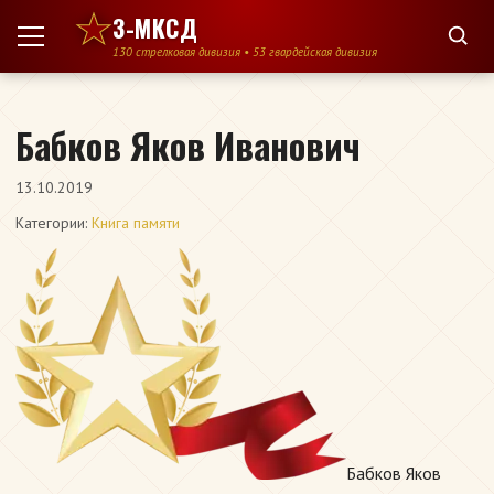
Перейти к содержимому
3-МКСД
130 стрелковая дивизия • 53 гвардейская дивизия
Бабков Яков Иванович
13.10.2019
Категории:
Книга памяти
Бабков Яков