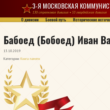
Перейти к содержимому
3-Я МОСКОВСКАЯ КОММУНИС
130 стрелковая дивизия • 53 гвардейская дивизия
О дивизии
Боевой путь
Исторические источн
Бабоед (Бобоед) Иван В
13.10.2019
Категории:
Книга памяти