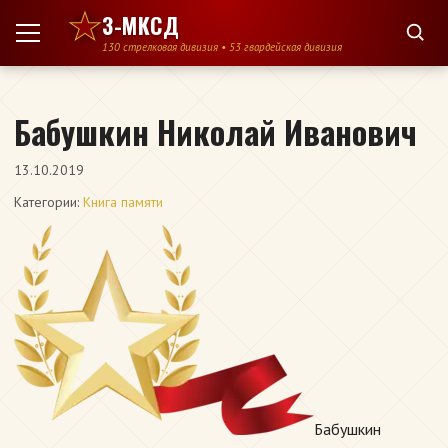
Перейти к содержимому
3-МКСД
130 стрелковая дивизия • 53 гвардейская дивизия
Бабушкин Николай Иванович
13.10.2019
Категории:
Книга памяти
Бабушкин