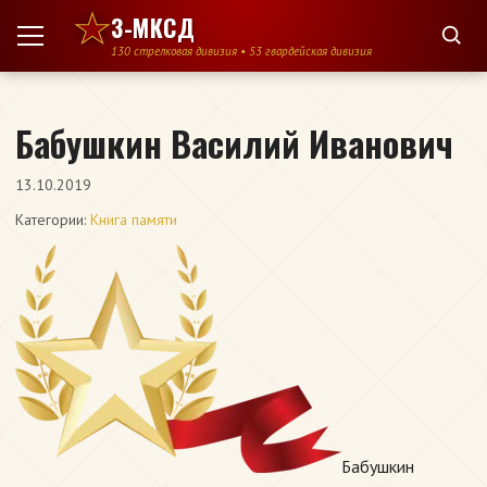
Перейти к содержимому
3-МКСД
130 стрелковая дивизия • 53 гвардейская дивизия
Бабушкин Василий Иванович
13.10.2019
Категории:
Книга памяти
Бабушкин