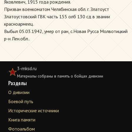
Яковлевич, 1915 года рождения.
Призван военкоматом Челябинская обл. г. Златоуст
Златоустовский ГВК часть 155 олб 130 сд в звании
красноармеец.
Выбыл 05.03.1942, умер от ран, с.Новая Русса Молвотицкий
р-н Лен.обл..
3-mksd.ru
Материалы собраны в память о бойцах дивизии
Разделы
О дивизии
Боевой путь
Исторические источники
Книга памяти
Фотоальбом