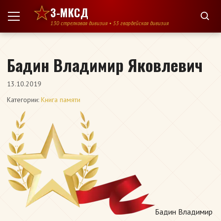
Перейти к содержимому
3-МКСД
130 стрелковая дивизия • 53 гвардейская дивизия
Бадин Владимир Яковлевич
13.10.2019
Категории:
Книга памяти
Бадин Владимир