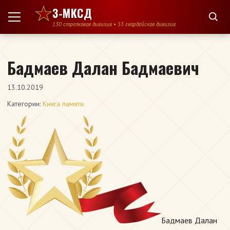
Перейти к содержимому
3-МКСД
130 стрелковая дивизия • 53 гвардейская дивизия
Бадмаев Далан Бадмаевич
13.10.2019
Категории:
Книга памяти
Бадмаев Далан