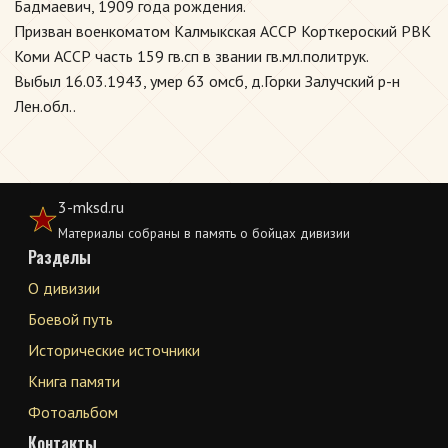
Бадмаевич, 1909 года рождения.
Призван военкоматом Калмыкская АССР Корткероский РВК
Коми АССР часть 159 гв.сп в звании гв.мл.политрук.
Выбыл 16.03.1943, умер 63 омсб, д.Горки Залучский р-н
Лен.обл..
3-mksd.ru
Материалы собраны в память о бойцах дивизии
Разделы
О дивизии
Боевой путь
Исторические источники
Книга памяти
Фотоальбом
Контакты