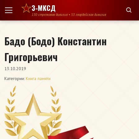
Перейти к содержимому
3-МКСД
130 стрелковая дивизия • 53 гвардейская дивизия
Бадо (Бодо) Константин
Григорьевич
13.10.2019
Категории:
Книга памяти