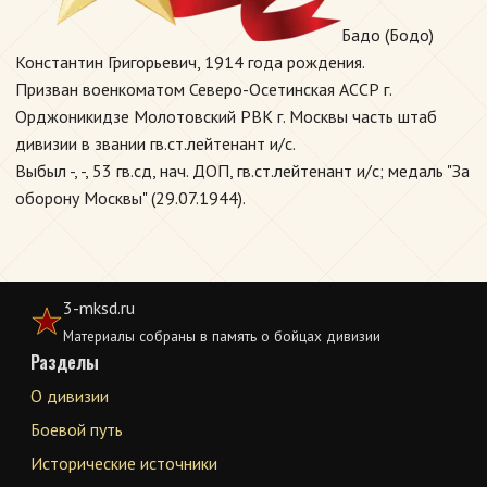
Бадо (Бодо)
Константин Григорьевич, 1914 года рождения.
Призван военкоматом Северо-Осетинская АССР г.
Орджоникидзе Молотовский РВК г. Москвы часть штаб
дивизии в звании гв.ст.лейтенант и/с.
Выбыл -, -, 53 гв.сд, нач. ДОП, гв.ст.лейтенант и/с; медаль "За
оборону Москвы" (29.07.1944).
3-mksd.ru
Материалы собраны в память о бойцах дивизии
Разделы
О дивизии
Боевой путь
Исторические источники