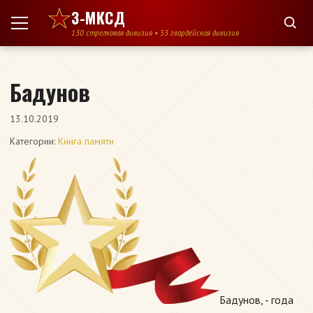
Перейти к содержимому
3-МКСД
130 стрелковая дивизия • 53 гвардейская дивизия
Бадунов
13.10.2019
Категории:
Книга памяти
Бадунов, - года