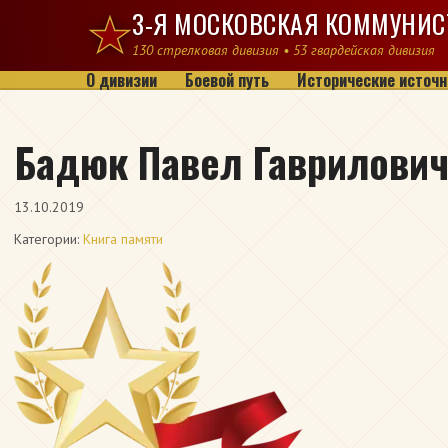
Перейти к содержимому
3-Я МОСКОВСКАЯ КОММУНИС
130 стрелковая дивизия • 53 гвардейская дивизия
О дивизии
Боевой путь
Исторические источн
Бадюк Павел Гаврилови
13.10.2019
Категории:
Книга памяти