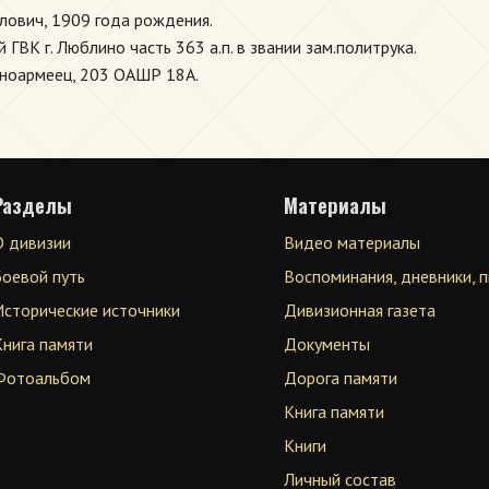
лович, 1909 года рождения.
ВК г. Люблино часть 363 а.п. в звании зам.политрука.
асноармеец, 203 ОАШР 18А.
Разделы
Материалы
О дивизии
Видео материалы
Боевой путь
Воспоминания, дневники, 
Исторические источники
Дивизионная газета
Книга памяти
Документы
Фотоальбом
Дорога памяти
Книга памяти
Книги
Личный состав