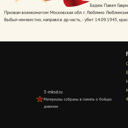
Бадюк Павел Гаври
Призван военкоматом Московская обл. г. Люблино Люблинский Г
Выбыл неизвестно, направл.в др.часть, - убит 14.09.1943, кр
3-mksd.ru
Материалы собраны в память о бойцах
дивизии