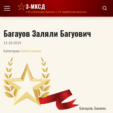
Перейти к содержимому
3-МКСД
130 стрелковая дивизия • 53 гвардейская дивизия
Багауов Заляли Багуович
13.10.2019
Категории:
Книга памяти
Багауов Заляли