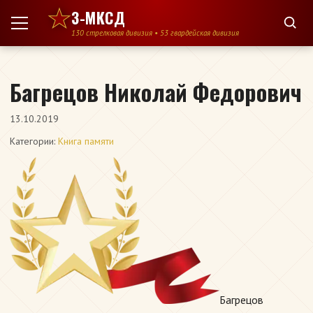
Перейти к содержимому
3-МКСД
130 стрелковая дивизия • 53 гвардейская дивизия
Багрецов Николай Федорович
13.10.2019
Категории:
Книга памяти
Багрецов