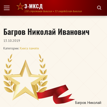
Перейти к содержимому
3-МКСД
130 стрелковая дивизия • 53 гвардейская дивизия
Багров Николай Иванович
13.10.2019
Категории:
Книга памяти
Багров Николай