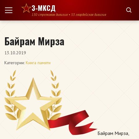
Перейти к содержимому
3-МКСД
130 стрелковая дивизия • 53 гвардейская дивизия
Байрам Мирза
13.10.2019
Категории:
Книга памяти
Байрам Мирза,