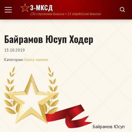
Перейти к содержимому
3-МКСД
130 стрелковая дивизия • 53 гвардейская дивизия
Байрамов Юсуп Ходер
13.10.2019
Категории:
Книга памяти
Байрамов Юсуп