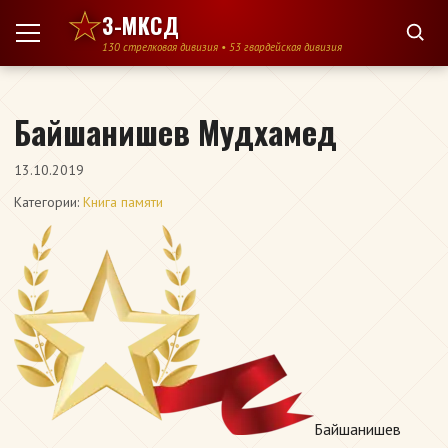
Перейти к содержимому
3-МКСД
130 стрелковая дивизия • 53 гвардейская дивизия
Байшанишев Мудхамед
13.10.2019
Категории:
Книга памяти
Байшанишев