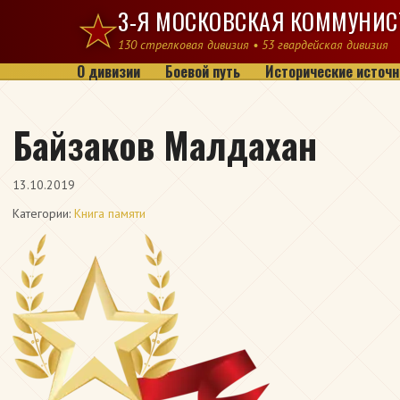
Перейти к содержимому
3-Я МОСКОВСКАЯ КОММУНИС
130 стрелковая дивизия • 53 гвардейская дивизия
О дивизии
Боевой путь
Исторические источн
Байзаков Малдахан
13.10.2019
Категории:
Книга памяти