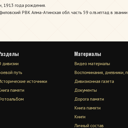
, 1913 года рождения.
ловский РВК Алма-Атинская обл. часть 59 о.гв.иптад в звании 
Разделы
Материалы
О дивизии
Видео материалы
Боевой путь
Воспоминания, дневники, 
Исторические источники
Дивизионная газета
Книга памяти
Документы
Фотоальбом
Дорога памяти
Книга памяти
Книги
Личный состав