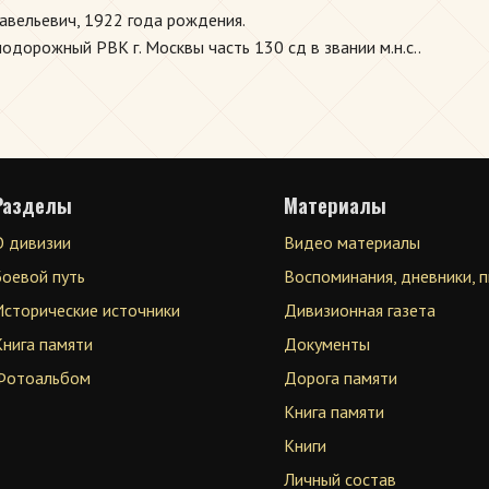
авельевич, 1922 года рождения.
дорожный РВК г. Москвы часть 130 сд в звании м.н.с..
Разделы
Материалы
О дивизии
Видео материалы
Боевой путь
Воспоминания, дневники, 
Исторические источники
Дивизионная газета
Книга памяти
Документы
Фотоальбом
Дорога памяти
Книга памяти
Книги
Личный состав