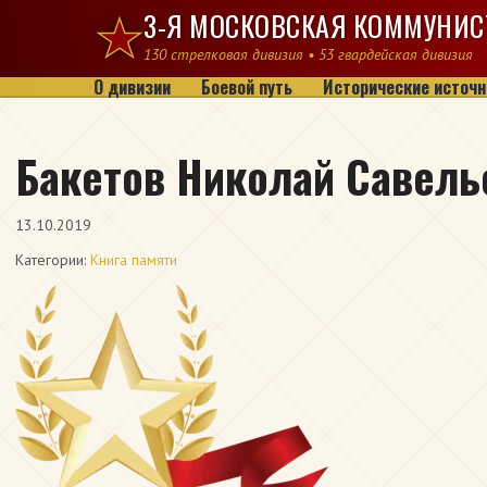
Перейти к содержимому
3-Я МОСКОВСКАЯ КОММУНИС
130 стрелковая дивизия • 53 гвардейская дивизия
О дивизии
Боевой путь
Исторические источн
Бакетов Николай Савель
13.10.2019
Категории:
Книга памяти