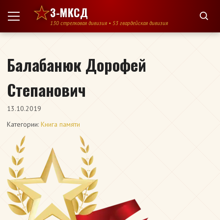
Перейти к содержимому
3-МКСД
130 стрелковая дивизия • 53 гвардейская дивизия
Балабанюк Дорофей
Степанович
13.10.2019
Категории:
Книга памяти