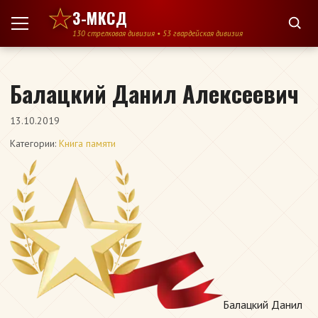
Перейти к содержимому
3-МКСД
130 стрелковая дивизия • 53 гвардейская дивизия
Балацкий Данил Алексеевич
13.10.2019
Категории:
Книга памяти
Балацкий Данил